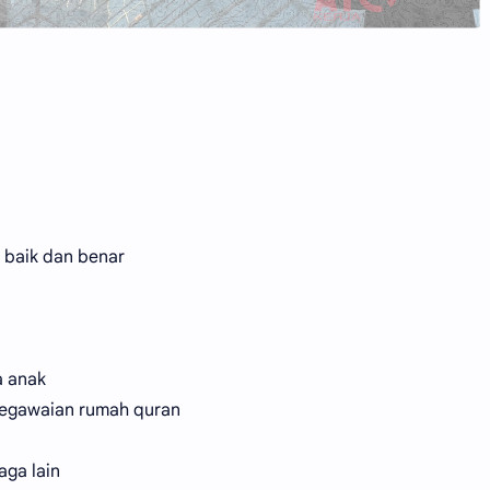
baik dan benar
a anak
epegawaian rumah quran
aga lain