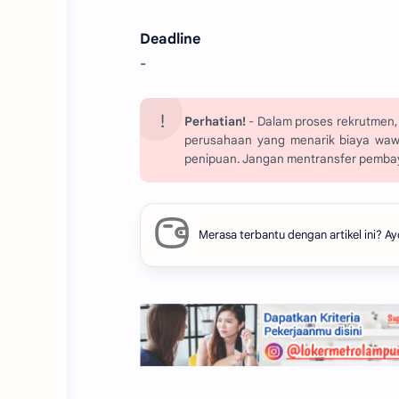
Deadline
-
Perhatian!
- Dalam proses rekrutmen, 
perusahaan yang menarik biaya wawanc
penipuan. Jangan mentransfer pembay
Merasa terbantu dengan artikel ini?