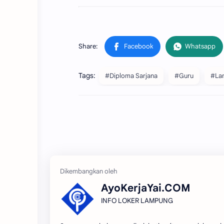
Tags:
#Diploma Sarjana
#Guru
#La
AyoKerjaYai.COM
INFO LOKER LAMPUNG