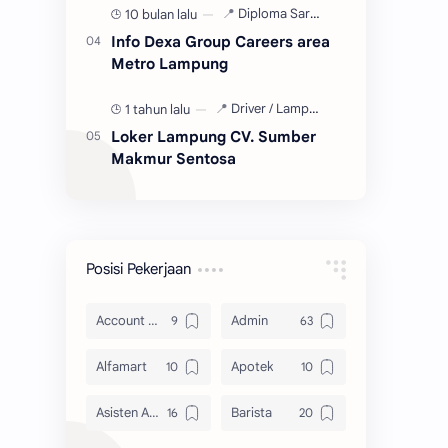
10 bulan lalu
Info Dexa Group Careers area
Metro Lampung
1 tahun lalu
Loker Lampung CV. Sumber
Makmur Sentosa
Posisi Pekerjaan
Account Officer
Admin
Alfamart
Apotek
Asisten Apoteker
Barista