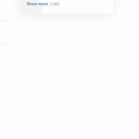
Bidan
Customer Service
Desain Grafis
Dokter
Driver
Guru
Indomaret
Karyawan
Karyawati
Kasir
Marketing
Perawat
Pramuniaga
Rekam Medis
Satpam
Staff
Supervisor
Teknisi
Teller
Waiters