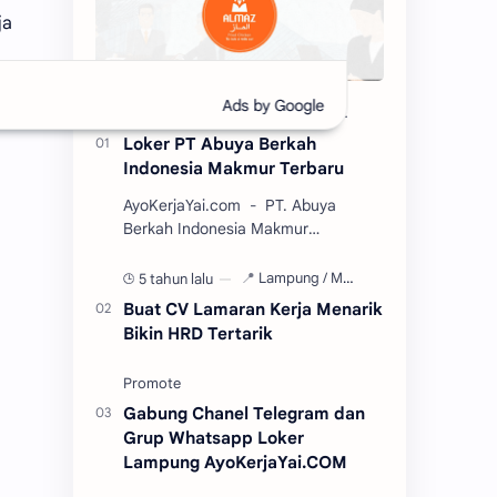
ja
7 bulan lalu
Loker PT Abuya Berkah
Indonesia Makmur Terbaru
AyoKerjaYai.com - PT. Abuya
Berkah Indonesia Makmur
(ABINDO), didirikan oleh Okta
Wirawan pada tahun 2017. Sebuah
5 tahun lalu
perusahaan kuliner berkemb…
Buat CV Lamaran Kerja Menarik
Bikin HRD Tertarik
Gabung Chanel Telegram dan
Grup Whatsapp Loker
Lampung AyoKerjaYai.COM