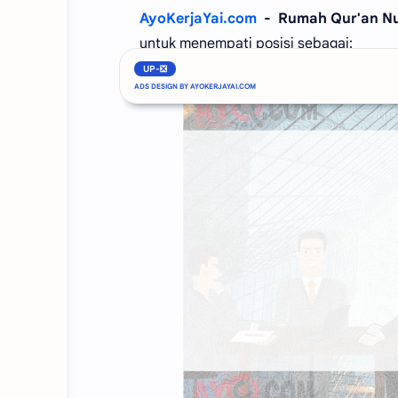
AyoKerjaYai.com
- Rumah Qur'an Nu
untuk menempati posisi sebagai:
UP-❎