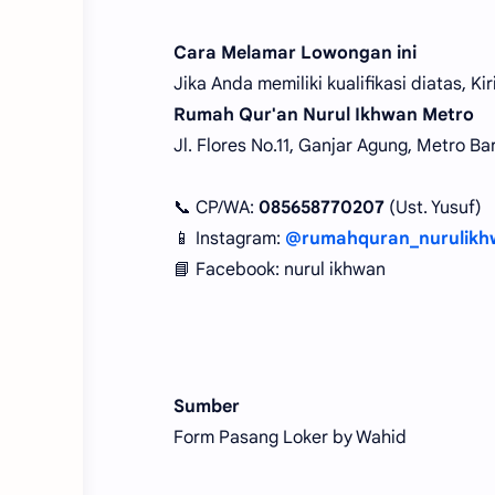
Cara Melamar Lowongan ini
Jika Anda memiliki kualifikasi diatas, 
Rumah Qur'an Nurul Ikhwan Metro
Jl. Flores No.11, Ganjar Agung, Metro B
📞 CP/WA:
085658770207
(Ust. Yusuf)
📱 Instagram:
@rumahquran_nurulikh
📘 Facebook: nurul ikhwan
Sumber
Form Pasang Loker by Wahid