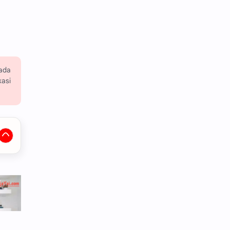
 ada
kasi