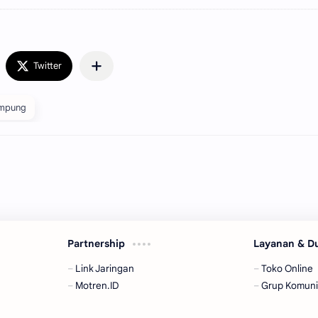
mpung
Partnership
Layanan & 
Link Jaringan
Toko Online
Motren.ID
Grup Komuni