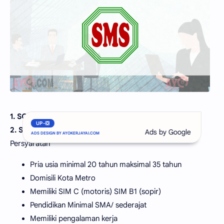
1. SOPIR KANVAS/ TAKING ORDER SIM B1
UP-❎
2. SALES TAKING ORDER & MOTORIS
Persyaratan
Pria usia minimal 20 tahun maksimal 35 tahun
Domisili Kota Metro
Memiliki SIM C (motoris) SIM B1 (sopir)
Pendidikan Minimal SMA/ sederajat
Memiliki pengalaman kerja