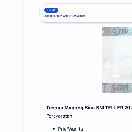
AyoKerjaYai.com
- Bank BNI KC Met
UP-❎
posisi sebagai:
Tenaga Magang Bina BNI TELLER 20
Persyaratan
Pria/Wanita