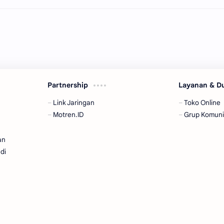
Partnership
Layanan & 
Link Jaringan
Toko Online
Motren.ID
Grup Komuni
an
di