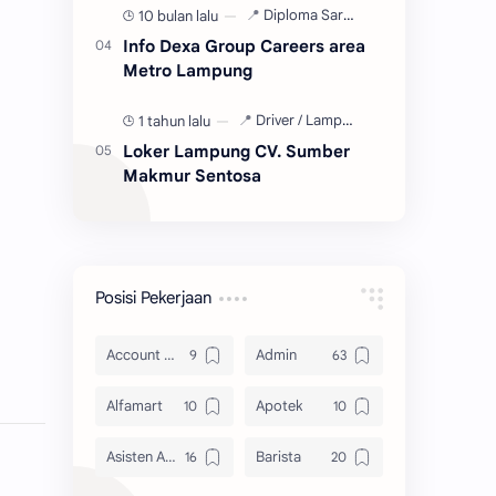
10 bulan lalu
Info Dexa Group Careers area
Metro Lampung
1 tahun lalu
Loker Lampung CV. Sumber
Makmur Sentosa
Posisi Pekerjaan
Account Officer
Admin
Alfamart
Apotek
Asisten Apoteker
Barista