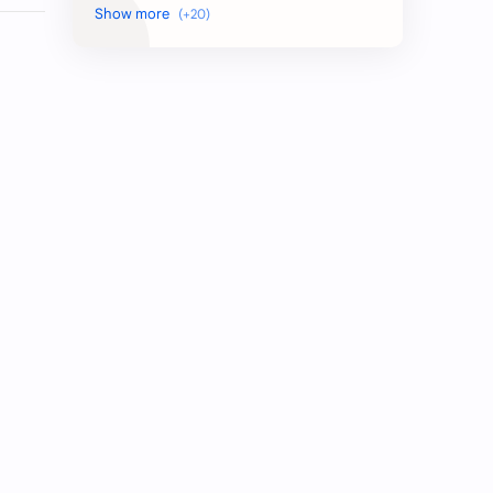
Bidan
Customer Service
Desain Grafis
Dokter
Driver
Guru
Indomaret
Karyawan
Karyawati
Kasir
Marketing
Perawat
Pramuniaga
Rekam Medis
Satpam
Staff
Supervisor
Teknisi
Teller
Waiters