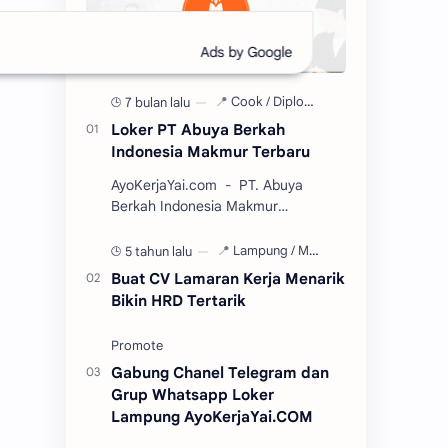
ati
7 bulan lalu
Loker PT Abuya Berkah
Indonesia Makmur Terbaru
AyoKerjaYai.com - PT. Abuya
Berkah Indonesia Makmur
(ABINDO), didirikan oleh Okta
Wirawan pada tahun 2017. Sebuah
5 tahun lalu
perusahaan kuliner berkemb…
Buat CV Lamaran Kerja Menarik
Bikin HRD Tertarik
Gabung Chanel Telegram dan
Grup Whatsapp Loker
Lampung AyoKerjaYai.COM