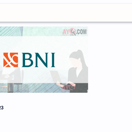
ro
, saat ini sedang membutuhkan tenaga kerja untuk menemp
23