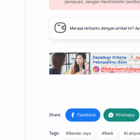
penipuan. Jangan mentransfer pembay
Merasa terbantu dengan artikel ini?
Tags:
#Bandar Jaya
#Bank
#Lampu