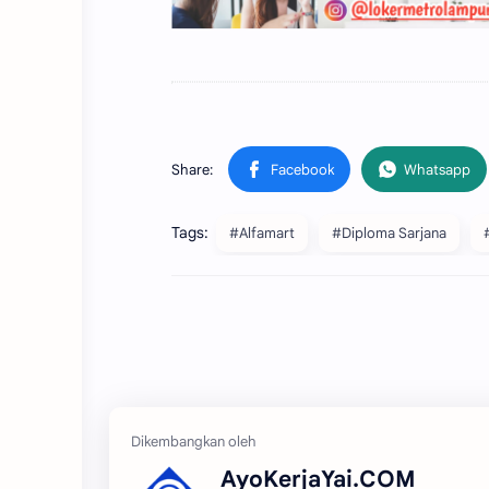
Tags:
#Alfamart
#Diploma Sarjana
AyoKerjaYai.COM