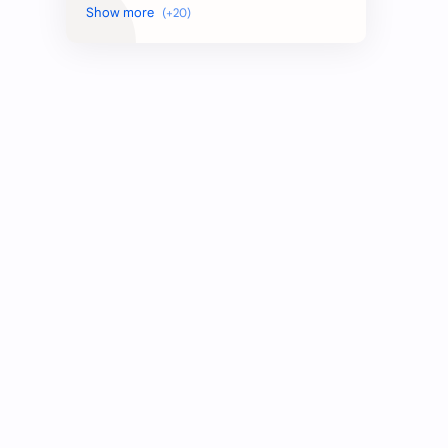
Bidan
Customer Service
Desain Grafis
Dokter
Driver
Guru
Indomaret
Karyawan
Karyawati
Kasir
Marketing
Perawat
Pramuniaga
Rekam Medis
Satpam
Staff
Supervisor
Teknisi
Teller
Waiters