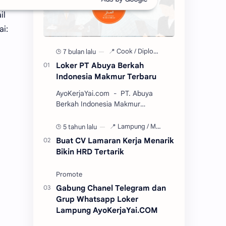
il
ai:
7 bulan lalu
Loker PT Abuya Berkah
Indonesia Makmur Terbaru
AyoKerjaYai.com - PT. Abuya
Berkah Indonesia Makmur
(ABINDO), didirikan oleh Okta
Wirawan pada tahun 2017. Sebuah
5 tahun lalu
perusahaan kuliner berkemb…
Buat CV Lamaran Kerja Menarik
Bikin HRD Tertarik
Gabung Chanel Telegram dan
Grup Whatsapp Loker
Lampung AyoKerjaYai.COM