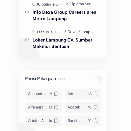
10 bulan lalu
Info Dexa Group Careers area
Metro Lampung
1 tahun lalu
Loker Lampung CV. Sumber
Makmur Sentosa
Posisi Pekerjaan
Account Officer
Admin
Alfamart
Apotek
Asisten Apoteker
Barista