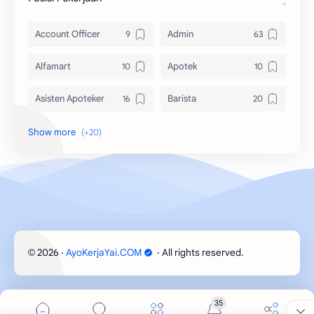
Account Officer
Admin
Alfamart
Apotek
Asisten Apoteker
Barista
Bidan
Customer Service
Desain Grafis
Dokter
Driver
Guru
Indomaret
Karyawan
2026
‧
AyoKerjaYai.COM
‧ All rights reserved.
©
Karyawati
Kasir
Marketing
Perawat
35